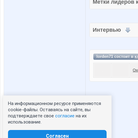
Метки лидеров
Интервью
lorden71 состоит в
к
Ох
На информационном ресурсе применяются
Статистика портрета:
cookie-файлы. Оставаясь на сайте, вы
подтверждаете свое
согласие
на их
сейчас просматривают портрет - 0
использование.
зарегистрированные пользователи
посетившие портрет за 7 дней - 0
Согласен