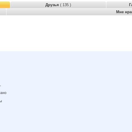
Друзья
( 135 )
Г
Мне нр
,
зано
ны