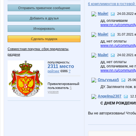
6 комплиментов в гостевой 
Отправить приватное сообщение
Майя!
24.03.2022 в
Добавить в друзья
дд, оплачиваем
www.nn.ru/community/
Игнорировать
Майя!
31.07.2021 в
Сделать подарок
дд, нет оплаты
www.nn.ru/community
Совместная покупка: сбор предоплаты,
раздачи
Майя!
24.02.2021 в
дд, нет оплаты
популярность:
2311 место
дд, оплачиваем, не
www.nn.ru/community/
рейтинг
6986
?
Ольгунька5
25.06
Привилегированный
ДУ. Загляните пож. в
пользователь
5
уровня
Angelina2307
12.
С ДНЕМ РОЖДЕНИЯ
Вы не авторизованы! Чтоб