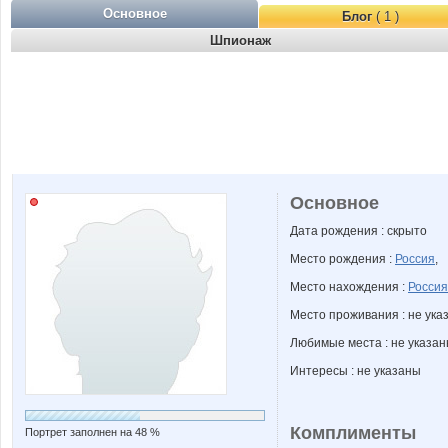
Основное
Блог
( 1 )
Шпионаж
Основное
Дата рождения : скрыто
Место рождения :
Россия
,
Место нахождения :
Россия
Место проживания : не ука
Любимые места : не указа
Интересы : не указаны
Комплименты
Портрет заполнен на 48 %