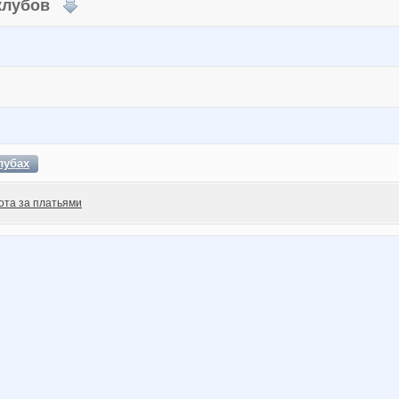
 клубов
лубах
ота за платьями