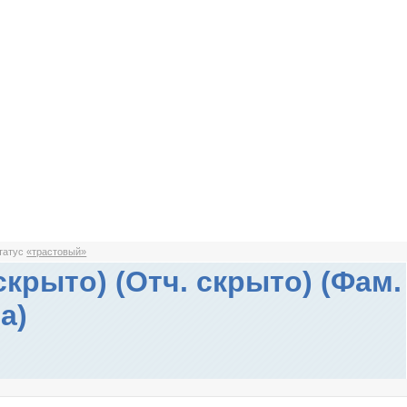
статус
«трастовый»
скрыто) (Отч. скрыто) (Фам.
а)