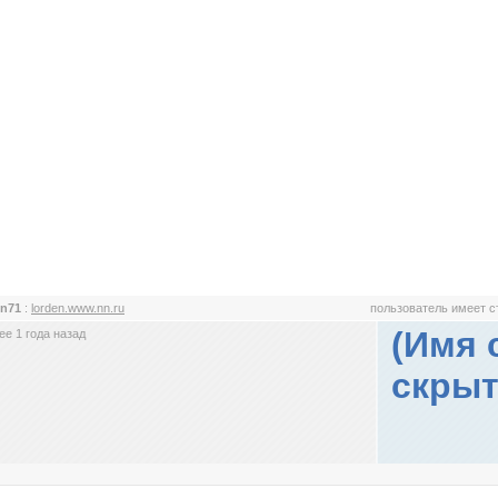
en71
:
lorden.www.nn.ru
пользователь имеет 
(Имя 
е 1 года назад
скрыт