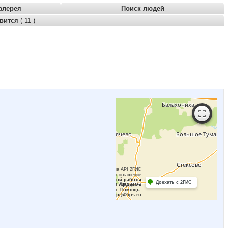
алерея
Поиск людей
авится
( 11 )
Работает на API 2ГИС
Лицензионное соглашение
Для корректной работы
Доехать с 2ГИС
Raster JS API нужен
ключ. Помощь:
api@2gis.ru