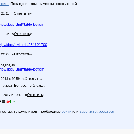
книге
. Последние комплименты посетителей:
«
Ответить
»
 21:11
pv/sbor/...tml#table-bottom
«
Ответить
»
 17:25
/pv/sbor/...y.html#254621700
«
Ответить
»
 22:42
 подводим
pv/sbor/...tml#table-bottom
«
Ответить
»
.2018 в 10:59
 приват. Вопрос по блузке.
«
Ответить
»
12.2017 в 10:12
!!!
@
}->--
ы оставить комплимент необходимо
войти
или
зарегистрироваться